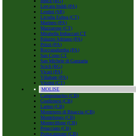
Ispica (RG)
Lercara friddi (PA)
Lentini (SR)
Licodia Eubea (CT)
Marineo (PA)
Mazzarone (CT)
Mirabella Imbaccari CT
Palazzo Adriano (PA)
Prizzi (PA)
Roccapalumba (PA)
San Cono CT
San Michele di Ganzaria
Scicli (RG)
Vicari (PA)
Villabate (PA)
Vizzini (CT)
MOLISE
Campomarino (CB)
Guglionesi (CB)
Larino (CB)
Montenero di Bisaccia (CB)
Montelongo (CB)
Montecilfone (CB)
Petacciato (CB)
Portocannone (CB)