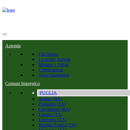
Azienda
Chi Siamo
Le nostre Attività
Mission e Valori
Certificazioni
Area Dipendenti
Comuni Impregico
PUGLIA
Andria (BA)
Faggiano (TA)
Giovinazzo (BA)
Laterza (TA)
Leporano (TA)
Martina Franca (TA)