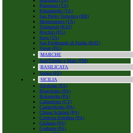
Maruggio (TA)
Palagiano (TA)
Palagianello (TA)
San Pietro Vernotico (BR)
Monteparano (TA)
Trinitapoli (BAT)
Peschici (FG)
Sava (TA)
San Ferdinando di Puglia (BAT)
Vieste (FG)
MARCHE
Sant'Elpidio a Mare (FM)
BASILICATA
Senise (PZ)
SICILIA
Altofonte (PA)
Bisacquino (PA)
Bolognetta (PA)
Caltagirone (CT)
Campofiorito (PA)
Chiusa Sclafani (PA)
Contessa Entellina (PA)
Giuliana (PA)
Godrano (PA)